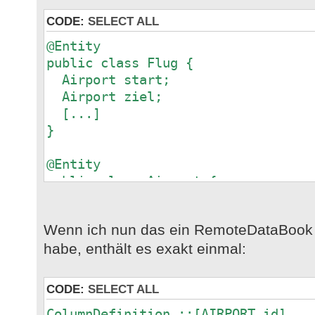
CODE:
SELECT ALL
@Entity
public class Flug {
Airport start;
Airport ziel;
[...]
}
@Entity
public class Airport {
String code;
[...]
Wenn ich nun das ein RemoteDataBook m
}
habe, enthält es exakt einmal:
JPAStorage flugStorage = new JPASt
flugStorage.setEntityManager(getEn
CODE:
SELECT ALL
ColumnDefinition ::[AIRPORT_id] ……