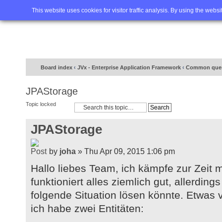
Home
FAQ
Advanced sea
This website uses cookies for visitor traffic analysis. By using the webs
Board index
‹
JVx - Enterprise Application Framework
‹
Common ques
JPAStorage
Topic locked
JPAStorage
by
joha
» Thu Apr 09, 2015 1:06 pm
Hallo liebes Team, ich kämpfe zur Zeit
funktioniert alles ziemlich gut, allerdings 
folgende Situation lösen könnte. Etwas
ich habe zwei Entitäten: