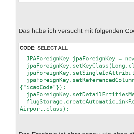
Das habe ich versucht mit folgenden Co
CODE:
SELECT ALL
JPAForeignKey jpaForeignKey = new
jpaForeignKey.setKeyClass(Long.c
jpaForeignKey.setSingleIdAttribut
jpaForeignKey.setReferencedColumn
{"icaoCode"});
jpaForeignKey.setDetailEntitiesMe
flugStorage.createAutomaticLinkRe
Airport.class);