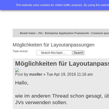
Home
FAQ
Advanced sea
This website uses cookies for visitor traffic analysis. By using the webs
Board index
‹
JVx - Enterprise Application Framework
‹
Common ques
Möglichkeiten für Layoutanpassungen
Topic locked
Möglichkeiten für Layoutanpa
by
mzeller
» Tue Apr 19, 2016 11:16 am
Hallo,
wie im anderen Thread schon gesagt, üb
JVs verwenden sollen.